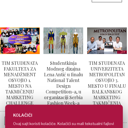
TIM STUDENATA
Studentkinja
TIM STUDENATA
FAKULTETA ZA
Modnog dizajna
UNIVERZITETA
MENADŽMENT
Lena Antić u finalu
METROPOLITAN
OSVOJIO 1.
National Talent
OSVOJIO 3.
MESTO NA
Design
MESTO U FINALU
TAKMIČENJU
Competition-a, u
BALKANSKOG
MARKETING
organizaciji Serbia
MARKETING
CHALLENGE
Fashion Week-a
TAKMIČENJA
LUMEN
BUSINESS
KOLAČIĆI
PROČITAJTE VIŠE
PROČITAJTE VIŠE
Ovaj sajt koristi kolačiće. Kolačići su mali tekstualni fajlovi