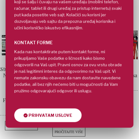
koji se šalju i čuvaju na vašem uređaju (mobilni telefon,
PROČITAJTE VIŠE
računar, tablet ili drugi uređaj za pristup internetu) svaki
put kada posetite veb sajt. Kolačići su korisni jer
dozvoljavaju veb sajtu da prepozna uređaj korisnika i
učini korisničko iskustvo efikasnijim.
KONTAKT FORME
Kada nas kontaktirate putem kontakt forme, mi
prikupljamo Vaše podatke o ličnosti kako bismo
odgovorili na Vaš upit. Pravni osnov za ovu vrstu obrade
Studentkinja FIT-a
Rešenja pakovanja
Intervju:
je naš legitimni interes da odgovorimo na Vaš upit. Vi
Nina Cojić i njen
diplomiranih FDU
Upoznajte Mašu sa
nemate zakonsku obavezu da nam dostavite navedene
tim osvojili
studenata –
MET-a
podatke, ali bez njih nećemo biti u mogućnosti da Vam
nagradu na
Isidore Tomić i
pružimo odgovarajući odgovor ili uslugu.
International
Pavla Ćirića na
Female Students
međunarodnom
PROČITAJTE VIŠE
Hackathon-u
sajtu Dizajna
pakovanja (POTW)
PRIHVATAM USLOVE
PROČITAJTE VIŠE
PROČITAJTE VIŠE