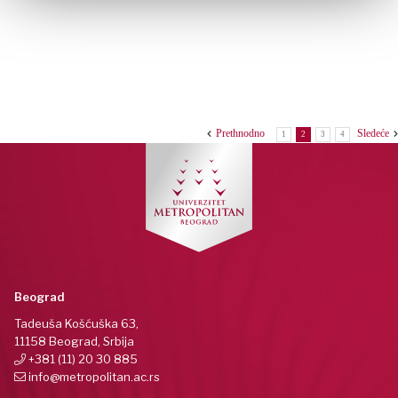
Prethnodno
Sledeće
1
2
3
4
Beograd
Tadeuša Košćuška 63,
11158 Beograd, Srbija
+381 (11) 20 30 885
info@metropolitan.ac.rs