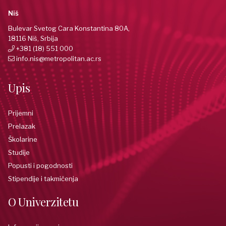
Niš
Bulevar Svetog Cara Konstantina 80A,
18116 Niš, Srbija
+381 (18) 551 000
info.nis@metropolitan.ac.rs
Upis
Prijemni
Prelazak
Školarine
Studije
Popusti i pogodnosti
Stipendije i takmičenja
O Univerzitetu