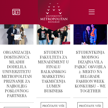
ORGANIZACIJA
STUDENTI
STUDENTKINJA
DOSTIGNUĆA
FAKULTETA ZA
MODNOG
MLADIH
MENADŽMENT U
DIZAJNA VILA
DODELILA
FINALU
PAJKIĆ OSVOJILA
UNIVERZITETU
BALKANSKOG
2. MESTO NA
METROPOLITAN
MARKETING
BELGRADE
PRIZNANJE ZA
TAKMIČENJA
FASHION WEEK
NAJBOLJEG
LUMEN
KONKURSU – WE
POSLOVNOG
BUSINESS
TOGETHER
PARTNERA
PROČITAJTE VIŠE
PROČITAJTE VIŠE