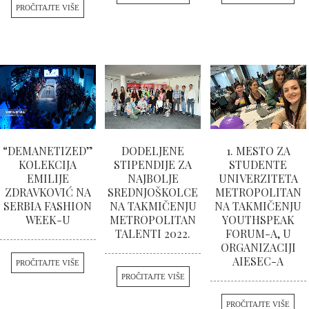
PROČITAJTE VIŠE
“DEMANETIZED”
DODELJENE
1. MESTO ZA
KOLEKCIJA
STIPENDIJE ZA
STUDENTE
EMILIJE
NAJBOLJE
UNIVERZITETA
ZDRAVKOVIĆ NA
SREDNJOŠKOLCE
METROPOLITAN
SERBIA FASHION
NA TAKMIČENJU
NA TAKMIČENJU
WEEK-U
METROPOLITAN
YOUTHSPEAK
TALENTI 2022.
FORUM-A, U
ORGANIZACIJI
AIESEC-A
PROČITAJTE VIŠE
PROČITAJTE VIŠE
PROČITAJTE VIŠE