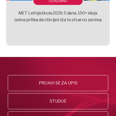
ODRŽANO
MET Letnja škola 2026: 5 dana. 100+ ideja.
Jedna prilika da otkriješ šta te stvarno zanima.
PRIJAVI SE ZA UPIS
STUDIJE