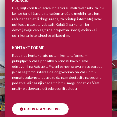
KOLAČIĆI
Ovaj sajt koristi kolačiće. Kolačići su mali tekstualni fajlovi
koji se šalju i čuvaju na vašem uređaju (mobilni telefon,
računar, tablet ili drugi uređaj za pristup internetu) svaki
put kada posetite veb sajt. Kolačići su korisni jer
dozvoljavaju veb sajtu da prepozna uređaj korisnika i
učini korisničko iskustvo efikasnijim.
KONTAKT FORME
Kada nas kontaktirate putem kontakt forme, mi
prikupljamo Vaše podatke o ličnosti kako bismo
odgovorili na Vaš upit. Pravni osnov za ovu vrstu obrade
je naš legitimni interes da odgovorimo na Vaš upit. Vi
nemate zakonsku obavezu da nam dostavite navedene
podatke, ali bez njih nećemo biti u mogućnosti da Vam
pružimo odgovarajući odgovor ili uslugu.
PRIHVATAM USLOVE
Beograd