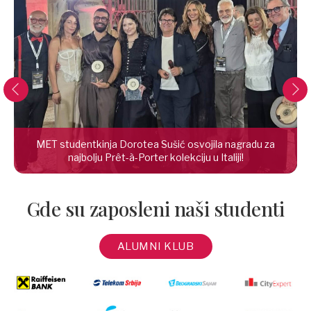
MET studentkinja Dorotea Sušić osvojila nagradu za
najbolju Prêt-à-Porter kolekciju u Italiji!
Gde su zaposleni naši studenti
ALUMNI KLUB