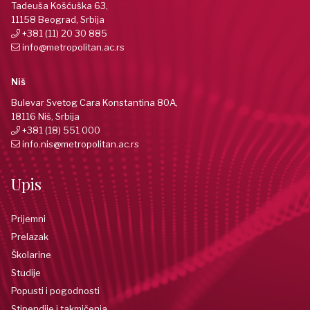
Tadeuša Košćuška 63,
11158 Beograd, Srbija
+381 (11) 20 30 885
info@metropolitan.ac.rs
Niš
Bulevar Svetog Cara Konstantina 80A,
18116 Niš, Srbija
+381 (18) 551 000
info.nis@metropolitan.ac.rs
Upis
Prijemni
Prelazak
Školarine
Studije
Popusti i pogodnosti
Stipendije i takmičenja