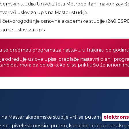
emskih studija Univerziteta Metropolitan i nakon završe
stvarivši uslov za upis na Master studije.
ili četvorogodišnje osnovne akademske studije (240 ESPB
u se uslovi za upis.
ju se predmeti programa za nastavu u trajanju od godin
ija određuje uslove upisa, predlaže nastavni plan i progr
e kandidat mora da položi kako bi se priključio željenom 
s na Master akademske studije vrši se putem
elektrons
za upis elektronskim putem, kandidat dobija instrukcije