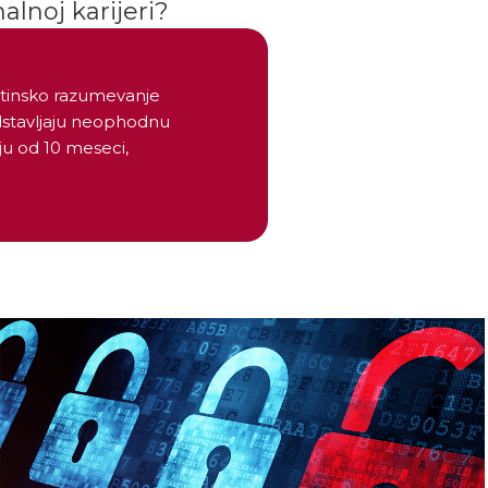
alnoj karijeri?
štinsko razumevanje
edstavljaju neophodnu
ju od 10 meseci,