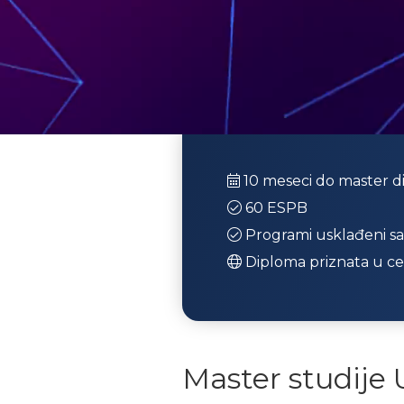
10 meseci do master 
60 ESPB
Programi usklađeni s
Diploma priznata u c
Master studije 