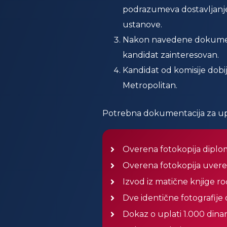
podrazumeva dostavljanje
ustanove.
Nakon navedene dokumentac
kandidat zainteresovan.
Kandidat od komisije dobij
Metropolitan.
Potrebna dokumentacija za upi
Overena fotokopija diplom
Overena fotokopija uveren
Izvod iz matične knjige r
Dve identične fotografije 
Dokaz o uplati 1.000 dinar