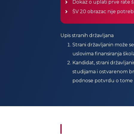
Dokaz o uplati prve rate 
ŠV 20 obrazac nije potre
Upis stranih državljana
Strani državljanin može se
uslovima finansiranja škol
Kandidat, strani državljan
studijama i ostvarenom br
podnose potvrdu o tome 
Kontakt