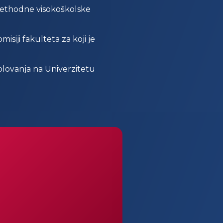
rethodne visokoškolske
iji fakulteta za koji je
kolovanja na Univerzitetu