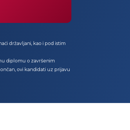
ći državljani, kao i pod istim
ovanu diplomu o završenim
ončan, ovi kandidati uz prijavu