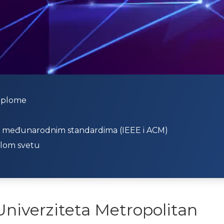
diplome
a međunarodnim standardima (IEEE i ACM)
elom svetu
Univerziteta Metropolitan