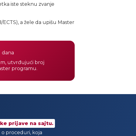
tka iste steknu zvanje
/ECTS), a žele da upišu Master
u dana
am, utvrđujući broj
master programu.
ke prijave na sajtu.
 o proceduri, koja