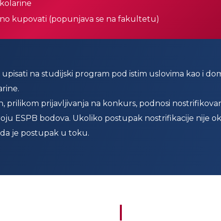
školarine
bno kupovati (popunjava se na fakultetu)
 upisati na studijski program pod istim uslovima kao i doma
arine.
in, prilikom prijavljivanja na konkurs, podnosi nostrifik
oju ESPB bodova. Ukoliko postupak nostrifikacije nije ok
da je postupak u toku.
Pitajte nas