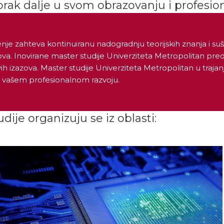
orak dalje u svom obrazovanju i profesion
je zahteva kontinuiranu nadogradnju teorijskih znanja i su
ova. Inovirane master studije Univerziteta Metropolitan pr
h izazova. Master studije Univerziteta Metropolitan u trajan
 u vašem profesionalnom razvoju.
je organizuju se iz oblasti: