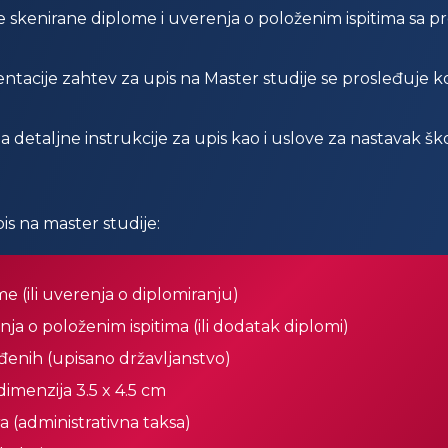
 skenirane diplome i uverenja o položenim ispitima sa p
ije zahtev za upis na Master studije se prosleđuje komis
a detaljne instrukcije za upis kao i uslove za nastavak š
s na master studije:
e (ili uverenja o diplomiranju)
ja o položenim ispitima (ili dodatak diplomi)
ođenih (upisano državljanstvo)
dimenzija 3.5 x 4.5 cm
a (administrativna taksa)