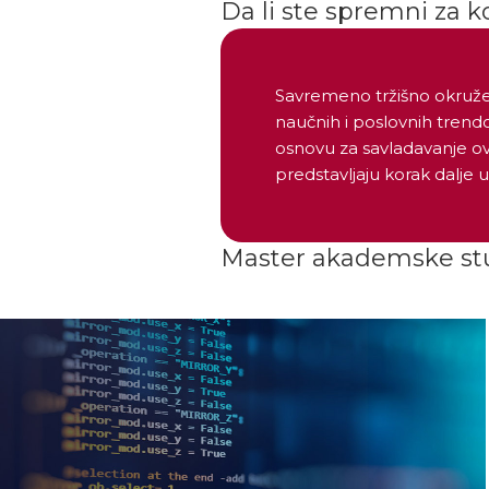
Da li ste spremni za k
Savremeno tržišno okružen
naučnih i poslovnih trend
osnovu za savladavanje ovi
predstavljaju korak dalje
Master akademske studi