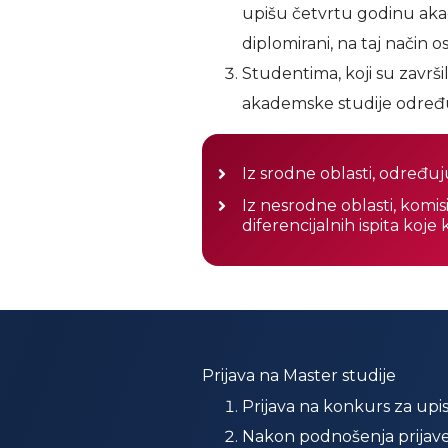
upišu četvrtu godinu akad
diplomirani, na taj način o
Studentima, koji su završ
akademske studije određuj
Iz srodne oblasti, određu
Iz nesrodne oblasti, komis
diferencijalnih ispita koj
Prijava na Master studije
Prijava na konkurs za upi
Nakon podnošenja prijave 