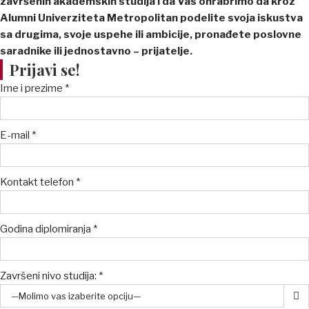
završenih akademskih studija i da Vas ohrabrimo da kroz
Alumni Univerziteta Metropolitan podelite svoja iskustva
sa drugima, svoje uspehe ili ambicije, pronađete poslovne
saradnike ili jednostavno – prijatelje.
Prijavi se!
Ime i prezime *
E-mail *
Kontakt telefon *
Godina diplomiranja *
Završeni nivo studija: *
