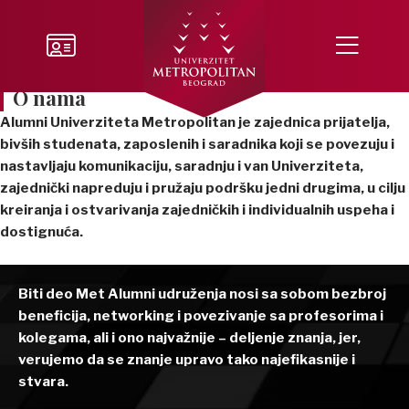
O nama
Alumni Univerziteta Metropolitan je zajednica prijatelja,
bivših studenata, zaposlenih i saradnika koji se povezuju i
nastavljaju komunikaciju, saradnju i van Univerziteta,
zajednički napreduju i pružaju podršku jedni drugima, u cilju
kreiranja i ostvarivanja zajedničkih i individualnih uspeha i
dostignuća.
Biti deo Met Alumni udruženja nosi sa sobom bezbroj
beneficija, networking i povezivanje sa profesorima i
kolegama, ali i ono najvažnije – deljenje znanja, jer,
verujemo da se znanje upravo tako najefikasnije i
stvara.