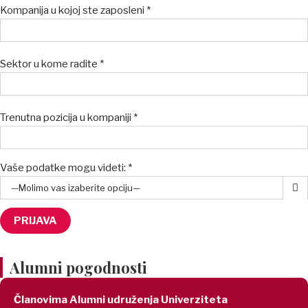
Kompanija u kojoj ste zaposleni *
Sektor u kome radite *
Trenutna pozicija u kompaniji *
Vaše podatke mogu videti: *

Alumni pogodnosti
Članovima Alumni udruženja Univerziteta