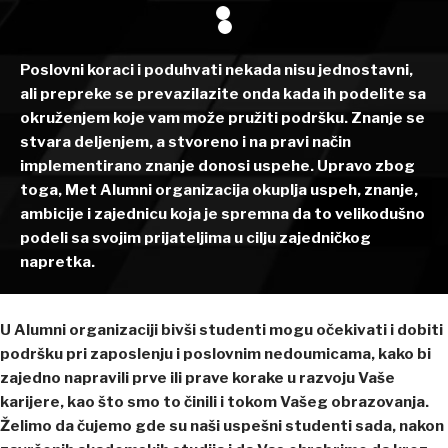
Poslovni koraci i poduhvati nekada nisu jednostavni,
ali prepreke se prevazilazite onda kada ih podelite sa
okruženjem koje vam može pružiti podršku. Znanje se
stvara deljenjem, a stvoreno i na pravi način
implementirano znanje donosi uspehe. Upravo zbog
toga, Met Alumni organizacija okuplja uspeh, znanje,
ambicije i zajednicu koja je spremna da to velikodušno
podeli sa svojim prijateljima u cilju zajedničkog
napretka.
U Alumni organizaciji bivši studenti mogu očekivati i dobiti
podršku pri zaposlenju i poslovnim nedoumicama, kako bi
zajedno napravili prve ili prave korake u razvoju Vaše
karijere, kao što smo to činili i tokom Vašeg obrazovanja.
Želimo da čujemo gde su naši uspešni studenti sada, nakon