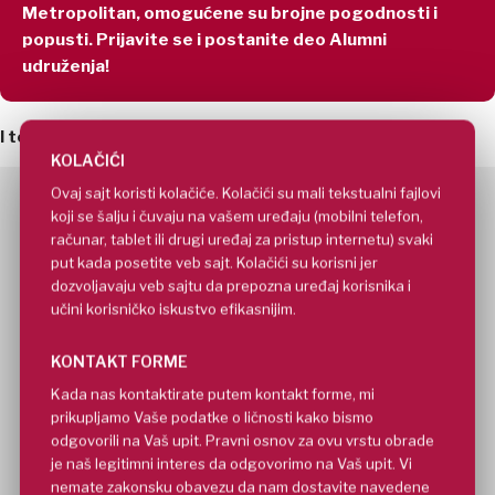
Metropolitan, omogućene su brojne pogodnosti i
popusti. Prijavite se i postanite deo Alumni
udruženja!
I to nije sve, u toku takmičenja vam je obezbeđeno:
KOLAČIĆI
Ovaj sajt koristi kolačiće. Kolačići su mali tekstualni fajlovi
Mogućnost umrežavanja sa bivšim kolegama kao i sa
koji se šalju i čuvaju na vašem uređaju (mobilni telefon,
profesorima sa Univerziteta Metropolitan
računar, tablet ili drugi uređaj za pristup internetu) svaki
put kada posetite veb sajt. Kolačići su korisni jer
Dodatno edukovanje kroz besplatno učešće na
dozvoljavaju veb sajtu da prepozna uređaj korisnika i
stručnim konferencijama i radionicama
učini korisničko iskustvo efikasnijim.
Ostvarivanje popusta za profesionalne kurseve u
okviru
ProAkademije Univerziteta Metropolitan
KONTAKT FORME
Ostvarivanje popusta od 10% za upis na
Master
Kada nas kontaktirate putem kontakt forme, mi
akademske studije
prikupljamo Vaše podatke o ličnosti kako bismo
Članovi Vaše porodiće ostvaruju popust od 20% za
odgovorili na Vaš upit. Pravni osnov za ovu vrstu obrade
upis na bilo koji nivo studija
je naš legitimni interes da odgovorimo na Vaš upit. Vi
nemate zakonsku obavezu da nam dostavite navedene