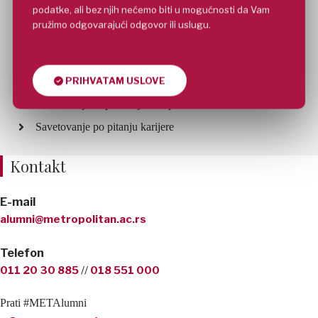
Okupljanje Alumni članova nekoliko puta godišnje u
podatke, ali bez njih nećemo biti u mogućnosti da Vam
dogovoru sa članovima, kao i besplatno učešće u
pružimo odgovarajući odgovor ili uslugu.
raznim manifestacijama koje Univerzitet Metropolitan
organizuje
Besplatan i neograničen pristup literaturi iz biblioteke
PRIHVATAM USLOVE
Univerziteta Metropolitan
Povezivanje sa potencijalnim poslodavcima
Savetovanje po pitanju karijere
Kontakt
E-mail
alumni@metropolitan.ac.rs
Telefon
011 20 30 885
//
018 551 000
Prati #METAlumni