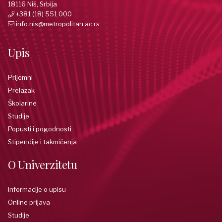
18116 Niš, Srbija
+381 (18) 551 000
info.nis@metropolitan.ac.rs
Upis
Prijemni
Prelazak
Školarine
Studije
Popusti i pogodnosti
Stipendije i takmičenja
O Univerzitetu
Informacije o upisu
Online prijava
Studije