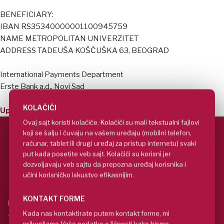
BENEFICIARY:
IBAN RS35340000001100945759
NAME METROPOLITAN UNIVERZITET
ADDRESS TADEUŠA KOŠĆUŠKA 63, BEOGRAD
International Payments Department
Erste Bank a.d., Novi Sad
KOLAČIĆI
Uputstvo u PDF formatu mozete preuzeti ovde
Ovaj sajt koristi kolačiće. Kolačići su mali tekstualni fajlovi
koji se šalju i čuvaju na vašem uređaju (mobilni telefon,
računar, tablet ili drugi uređaj za pristup internetu) svaki
put kada posetite veb sajt. Kolačići su korisni jer
dozvoljavaju veb sajtu da prepozna uređaj korisnika i
učini korisničko iskustvo efikasnijim.
KONTAKT FORME
Beograd
Kada nas kontaktirate putem kontakt forme, mi
Tadeuša Košćuška 63,
prikupljamo Vaše podatke o ličnosti kako bismo