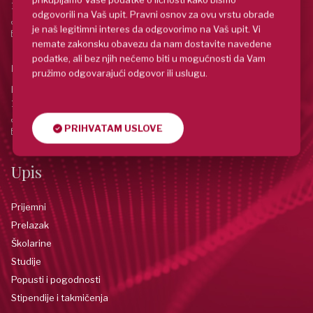
11158 Beograd, Srbija
odgovorili na Vaš upit. Pravni osnov za ovu vrstu obrade
+381 (11) 20 30 885
je naš legitimni interes da odgovorimo na Vaš upit. Vi
info@metropolitan.ac.rs
nemate zakonsku obavezu da nam dostavite navedene
podatke, ali bez njih nećemo biti u mogućnosti da Vam
Niš
pružimo odgovarajući odgovor ili uslugu.
Bulevar Svetog Cara Konstantina 80A,
18116 Niš, Srbija
+381 (18) 551 000
PRIHVATAM USLOVE
info.nis@metropolitan.ac.rs
Upis
Prijemni
Prelazak
Školarine
Studije
Popusti i pogodnosti
Stipendije i takmičenja