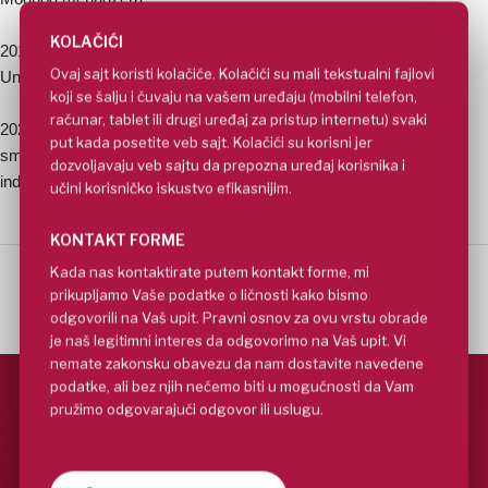
KOLAČIĆI
2018.godine Ljiljana završava i osnovne akademske studije na
Ovaj sajt koristi kolačiće. Kolačići su mali tekstualni fajlovi
Univerzitetu Metropolitan u Beogradu na odseku „Modni dizajn“.
koji se šalju i čuvaju na vašem uređaju (mobilni telefon,
računar, tablet ili drugi uređaj za pristup internetu) svaki
2023. završava master na Tehničkom fakultetu Mihajlo Pupin na
put kada posetite veb sajt. Kolačići su korisni jer
smeru odevno inženjerstvo i stiče zvanje master inženjer
dozvoljavaju veb sajtu da prepozna uređaj korisnika i
industrijskog inženjerstva.
učini korisničko iskustvo efikasnijim.
KONTAKT FORME
Kada nas kontaktirate putem kontakt forme, mi
prikupljamo Vaše podatke o ličnosti kako bismo
odgovorili na Vaš upit. Pravni osnov za ovu vrstu obrade
je naš legitimni interes da odgovorimo na Vaš upit. Vi
nemate zakonsku obavezu da nam dostavite navedene
podatke, ali bez njih nećemo biti u mogućnosti da Vam
pružimo odgovarajući odgovor ili uslugu.