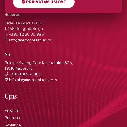
PRIHVATAM USLOVE
Beograd
Tadeuša Košćuška 63,
11158 Beograd, Srbija
+381 (11) 20 30 885
info@metropolitan.ac.rs
Niš
Bulevar Svetog Cara Konstantina 80A,
18116 Niš, Srbija
+381 (18) 551 000
info.nis@metropolitan.ac.rs
Upis
Prijemni
Prelazak
Školarine