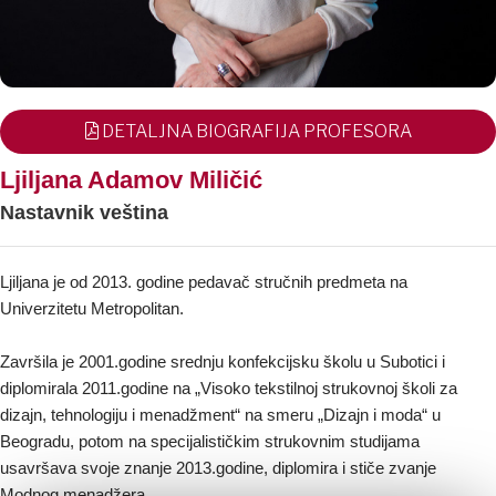
DETALJNA BIOGRAFIJA PROFESORA
Ljiljana Adamov Miličić
Nastavnik veština
Ljiljana je od 2013. godine pedavač stručnih predmeta na
Univerzitetu Metropolitan.
Završila je 2001.godine srednju konfekcijsku školu u Subotici i
diplomirala 2011.godine na „Visoko tekstilnoj strukovnoj školi za
dizajn, tehnologiju i menadžment“ na smeru „Dizajn i moda“ u
Beogradu, potom na specijalističkim strukovnim studijama
usavršava svoje znanje 2013.godine, diplomira i stiče zvanje
Modnog menadžera.