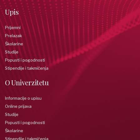
Upis
Prijemni
Prelazak
Školarine
Studije
Popusti i pogodnosti
Stipendije i takmičenja
O Univerzitetu
Informacije o upisu
Online prijava
Studije
Popusti i pogodnosti
Školarine
Stipendije i takmičenja