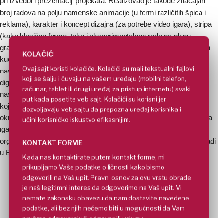
pri izvedbi i prezentaciji projekata. Realizovao je takođe značajan
broj radova na polju namenske animacije (u formi različitih špica i
reklama), karakter i koncept dizajna (za potrebe video igara), stripa
(kako klasične forme, tako i eksperimentalnog rada na planu
graničnih područja medija) i ostvario saradnju sa nizom izdavačkih
KOLAČIĆI
kuća i drugih klijenata . Od 2008. Godine angažovan je kao
Ovaj sajt koristi kolačiće. Kolačići su mali tekstualni fajlovi
nastavnik u oblastima 3D animacije i modelovanja, na Fakultetu
koji se šalju i čuvaju na vašem uređaju (mobilni telefon,
digitalnih umetnosti Univerziteta Meropolitan u Beogradu. Autor je
računar, tablet ili drugi uređaj za pristup internetu) svaki
nastavnih materijala za učenje na daljinu(e–learning) za predmete
put kada posetite veb sajt. Kolačići su korisni jer
koje predaje (3D modelovanje, 3D Animacija, Dizajn karaktera i
dozvoljavaju veb sajtu da prepozna uređaj korisnika i
okruženja , Digitalne komunikacije i Vizuelna naracija i dramaturgija
učini korisničko iskustvo efikasnijim.
igara). Značajno doprineo mentorisanjem diplomskih radova i
organizacijom studentskih izložbi Univerziteta Meropolitan. Živi i radi
KONTAKT FORME
u Beogradu.
Kada nas kontaktirate putem kontakt forme, mi
prikupljamo Vaše podatke o ličnosti kako bismo
odgovorili na Vaš upit. Pravni osnov za ovu vrstu obrade
je naš legitimni interes da odgovorimo na Vaš upit. Vi
nemate zakonsku obavezu da nam dostavite navedene
podatke, ali bez njih nećemo biti u mogućnosti da Vam