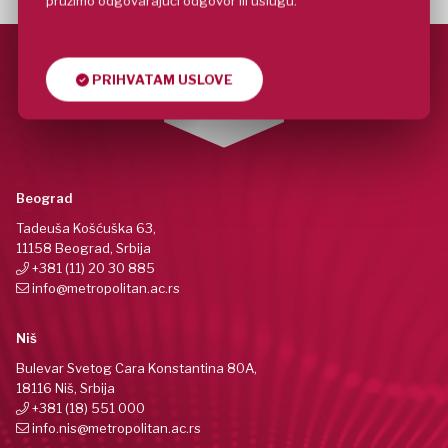
pružimo odgovarajući odgovor ili uslugu.
PRIHVATAM USLOVE
Beograd
Tadeuša Košćuška 63,
11158 Beograd, Srbija
+381 (11) 20 30 885
info@metropolitan.ac.rs
Niš
Bulevar Svetog Cara Konstantina 80A,
18116 Niš, Srbija
+381 (18) 551 000
info.nis@metropolitan.ac.rs