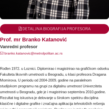
DETALJNA BIOGRAFIJA PROFESORA
Prof. mr Branko Katanović
Vanredni profesor
branko.katanovic@metrolpolitan.ac.rs
Rođen 1972. u Loznici. Diplomirao i magistrirao na grafičkom odseku
Fakulteta likovnih umetnosti u Beogradu, u klasi profesora Dragana
Momirova. U periodu od 2004-2009. godine na paralelnom
studijskom programu na grupi za digitalnu umetnost Univerziteta
umetnosti u Beogradu, gde je i magistrirao septembra 2010.godine.
Rezultat tog iskustva je delovanje u širokom spektru disciplina
klasične i digitalne grafike i značajna aplikacija tehnoloških rešenja