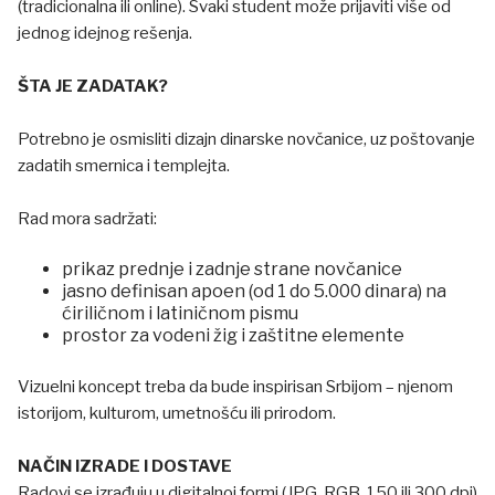
(tradicionalna ili online). Svaki student može prijaviti više od
jednog idejnog rešenja.
ŠTA JE ZADATAK?
Potrebno je osmisliti dizajn dinarske novčanice, uz poštovanje
zadatih smernica i templejta.
Rad mora sadržati:
prikaz prednje i zadnje strane novčanice
jasno definisan apoen (od 1 do 5.000 dinara) na
ćiriličnom i latiničnom pismu
prostor za vodeni žig i zaštitne elemente
Vizuelni koncept treba da bude inspirisan Srbijom – njenom
istorijom, kulturom, umetnošću ili prirodom.
NAČIN IZRADE I DOSTAVE
Radovi se izrađuju u digitalnoj formi (JPG, RGB, 150 ili 300 dpi)