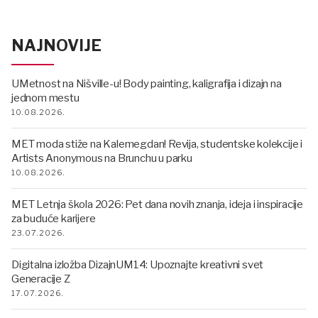
NAJNOVIJE
UMetnost na Nišville-u! Body painting, kaligrafija i dizajn na
jednom mestu
10.08.2026.
MET moda stiže na Kalemegdan! Revija, studentske kolekcije i
Artists Anonymous na Brunchu u parku
10.08.2026.
MET Letnja škola 2026: Pet dana novih znanja, ideja i inspiracije
za buduće karijere
23.07.2026.
Digitalna izložba DizajnUM14: Upoznajte kreativni svet
Generacije Z
17.07.2026.