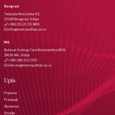
Beograd
Tadeuša Košćuška 63,
11158 Beograd, Srbija
+381 (11) 20 30 885
info@metropolitan.ac.rs
Niš
Bulevar Svetog Cara Konstantina 80A,
18116 Niš, Srbija
+381 (18) 551 000
info.nis@metropolitan.ac.rs
Upis
Prijemni
Prelazak
Školarine
Studije