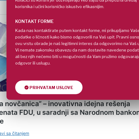
korisnika i učini korisničko iskustvo efikasnijim.
KONTAKT FORME
Kada nas kontaktirate putem kontakt forme, mi prikupljamo Vaš
podatke o ličnosti kako bismo odgovorili na Vaš upit. Pravni osn
ovu vrstu obrade je naš legitimni interes da odgovorimo na Vaš u
Vi nemate zakonsku obavezu da nam dostavite navedene podat
ali bez njih nećemo biti u mogućnosti da Vam pružimo odgovaraj
odgovor ili uslugu.
PRIHVATAM USLOVE