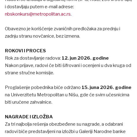
i dostavljaju putem e-mail adrese:
nbskonkurs@metropolitan.ac.rs
.
Obavezno je korišćenje zvaničnih predložaka za prednju i
zadnju stranu novčanice, bez izmena.
ROKOVI I PROCES
Rok za dostavljanje radova:
12. jun 2026. godine
Nakon prijave, radovi će biti šifrovani i ocenjeni u dva kruga od
strane stručne komisije.
Proglašenje pobednika biće održano
15. juna 2026. godine
na Univerzitetu Metropolitan u Nišu, gde će svim učesnicima
biti uručene zahvalnice.
NAGRADE I IZLOŽBA
Za tri najbolja rešenja obezbeđene su nagrade, a odabrani
radovi biće predstavljeni na izložbi u Galeriji Narodne banke