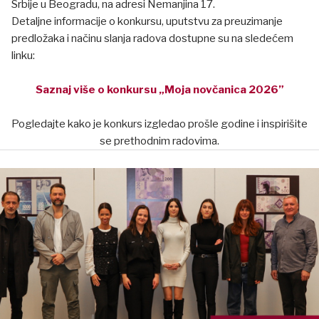
Srbije u Beogradu, na adresi Nemanjina 17.
Detaljne informacije o konkursu, uputstvu za preuzimanje
predložaka i načinu slanja radova dostupne su na sledećem
linku:
Saznaj više o konkursu „Moja novčanica 2026”
Pogledajte kako je konkurs izgledao prošle godine i inspirišite
se prethodnim radovima.