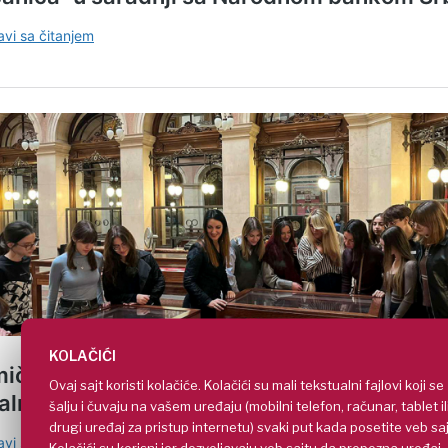
KOLAČIĆI
Ovaj sajt koristi kolačiće. Kolačići su mali tekstualni fajlovi koji se
šalju i čuvaju na vašem uređaju (mobilni telefon, računar, tablet il
drugi uređaj za pristup internetu) svaki put kada posetite veb saj
Kolačići su korisni jer dozvoljavaju veb sajtu da prepozna uređaj