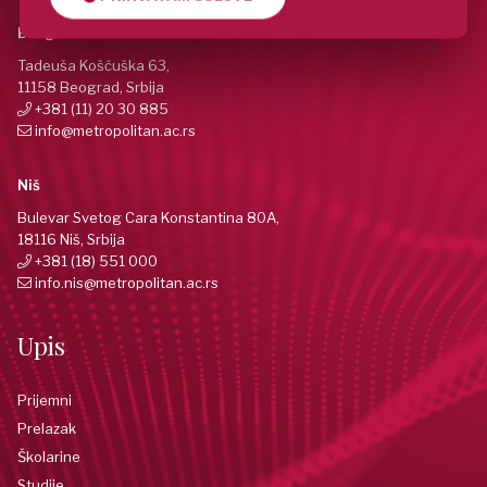
Beograd
Tadeuša Košćuška 63,
11158 Beograd, Srbija
+381 (11) 20 30 885
info@metropolitan.ac.rs
Niš
Bulevar Svetog Cara Konstantina 80A,
18116 Niš, Srbija
+381 (18) 551 000
info.nis@metropolitan.ac.rs
Upis
Prijemni
Prelazak
Školarine
Studije