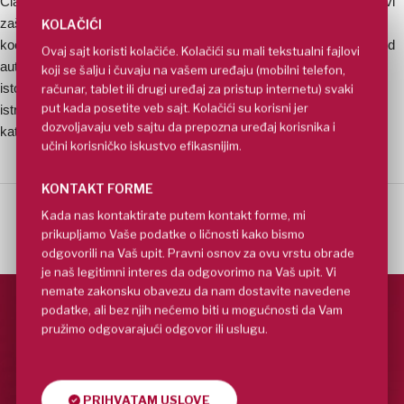
Član je panevropske organizacije Evropa Nostra Srbija koja se bavi
zaštitom nasleđa od 2012. godine i u okviru nje je zadužena za
KOLAČIĆI
koordinaciju projekata, organizaciju događaja i finansije. Jedan je od
Ovaj sajt koristi kolačiće. Kolačići su mali tekstualni fajlovi
autora projekta festivala knjige Čitam Čitaš. Sekretar je Društva
koji se šalju i čuvaju na vašem uređaju (mobilni telefon,
istoričara umetnosti i vizuelne kulture. Učesnik je brojnih terenskih
računar, tablet ili drugi uređaj za pristup internetu) svaki
put kada posetite veb sajt. Kolačići su korisni jer
istraživanja novovekovne sakralne topografije, autor je nekoliko
dozvoljavaju veb sajtu da prepozna uređaj korisnika i
kataloga i izložbi.
učini korisničko iskustvo efikasnijim.
KONTAKT FORME
Kada nas kontaktirate putem kontakt forme, mi
prikupljamo Vaše podatke o ličnosti kako bismo
odgovorili na Vaš upit. Pravni osnov za ovu vrstu obrade
je naš legitimni interes da odgovorimo na Vaš upit. Vi
nemate zakonsku obavezu da nam dostavite navedene
podatke, ali bez njih nećemo biti u mogućnosti da Vam
pružimo odgovarajući odgovor ili uslugu.
PRIHVATAM USLOVE