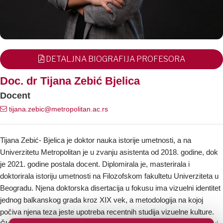
DETALJNA BIOGRAFIJA PROFESORA
Doc. dr Tijana Zebić Bjelica
Docent
tijana.zebic@metropolitan.ac.rs
Tijana Zebić- Bjelica je doktor nauka istorije umetnosti, a na
Univerzitetu Metropolitan je u zvanju asistenta od 2018. godine, dok
je 2021. godine postala docent. Diplomirala je, masterirala i
doktorirala istoriju umetnosti na Filozofskom fakultetu Univerziteta u
Beogradu. Njena doktorska disertacija u fokusu ima vizuelni identitet
jednog balkanskog grada kroz XIX vek, a metodologija na kojoj
počiva njena teza jeste upotreba recentnih studija vizuelne kulture.