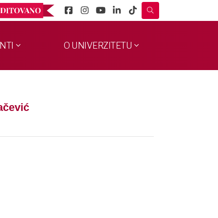
NTI
O UNIVERZITETU
ačević