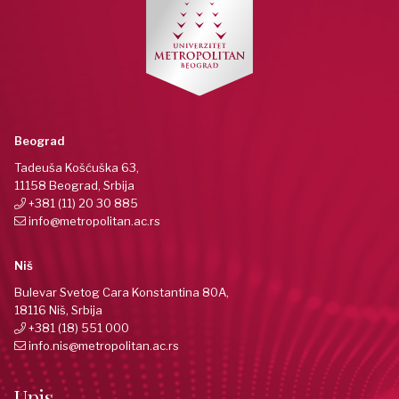
Beograd
Tadeuša Košćuška 63,
11158 Beograd, Srbija
+381 (11) 20 30 885
info@metropolitan.ac.rs
Niš
Bulevar Svetog Cara Konstantina 80A,
18116 Niš, Srbija
+381 (18) 551 000
info.nis@metropolitan.ac.rs
Upis