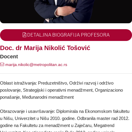
DETALJNA BIOGRAFIJA PROFESORA
Doc. dr Marija Nikolić Tošović
Docent
marija.nikolic@metropolitan.ac.rs
Oblast istraživanja: Preduzetništvo, Održivi razvoj i održivo
poslovanje, Strategijski i operativni menadžment, Organizaciono
ponašanje, Međunarodni menadžment
Obrazovanje i usavršavanje: Diplomirala na Ekonomskom fakultetu
u Nišu, Univerzitet u Nišu 2010. godine. Odbranila master rad 2012.
godine na Fakultetu za menadžment u Zaječaru, Megatrend