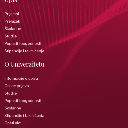
Prijemni
Prelazak
Školarine
Studije
Popusti i pogodnosti
Stipendije i takmičenja
O Univerzitetu
Informacije o upisu
Online prijava
Studije
Popusti i pogodnosti
Školarine
Stipendije i takmičenja
Opšti akti