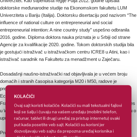
Univerzitet. Kao stipendista regije Pulja 2012. godine upisala
doktorske međunarodne studije na Ekonomskom fakultetu LUM
Univerziteta u Bariju (Italija). Doktorsku disertaciju pod nazivom “The
influence of national culture on entrepreneurial and social
entrepreneurial intention: A nine country study” uspešno odbranila
2016. godine. Diploma doktora nauka priznata je u Srbiji od strane
Agencije za kvalifikacije 2020. godine. Tokom doktorskih studija bila
je gostujući istraživač u istraživačkom centru ICRE8 u Atini, kao i
istraživač saradnik na Fakultetu za menadžment u Zaječaru.
Dosadašnji naušno-istraživački rad objavljivala je u većem broju
domaćih i stranih časopisa kategorija M20 i M50, radove je
predstavljala i na internacionalnim konferencijama: ESSE2013
Ecological Economics and Institutional Dynamics u Lille-u u
KOLAČIĆI
Francuskoj; Educational culture and Society- Nowadays Challenges
Ovaj sajt koristi kolačiće. Kolačići su mali tekstualni fajlovi
u Wroclaw-u u Poljskoj i više puta na Međunarodnom simpozijumu o
koji se šalju i čuvaju na vašem uređaju (mobilni telefon,
upravljanju prirodnim resursima u Zaječaru.
računar, tablet ili drugi uređaj za pristup internetu) svaki
put kada posetite veb sajt. Kolačići su korisni jer
dozvoljavaju veb sajtu da prepozna uređaj korisnika i
Profesionalna karijere: Docent na Fakultetu za menadžment