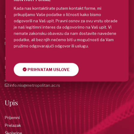
Kada nas kontaktirate putem kontakt forme, mi
prikupljamo Vaše podatke o ličnosti kako bismo
Beograd
odgovorili na Vaš upit. Pravni osnov za ovu vrstu obrade
Tadeuša Košćuška 63,
je naš legitimni interes da odgovorimo na Vaš upit. Vi
11158 Beograd, Srbija
nemate zakonsku obavezu da nam dostavite navedene
+381 (11) 20 30 885
podatke, ali bez njih nećemo biti u mogućnosti da Vam
info@metropolitan.ac.rs
pružimo odgovarajući odgovor ili uslugu.
Niš
Bulevar Svetog Cara Konstantina 80A,
PRIHVATAM USLOVE
18116 Niš, Srbija
+381 (18) 551 000
info.nis@metropolitan.ac.rs
Upis
Prijemni
Prelazak
Školarine