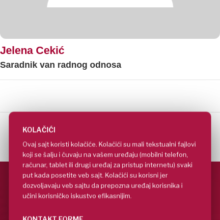
Jelena Cekić
Saradnik van radnog odnosa
KOLAČIĆI
Ovaj sajt koristi kolačiće. Kolačići su mali tekstualni fajlovi
koji se šalju i čuvaju na vašem uređaju (mobilni telefon,
računar, tablet ili drugi uređaj za pristup internetu) svaki
put kada posetite veb sajt. Kolačići su korisni jer
dozvoljavaju veb sajtu da prepozna uređaj korisnika i
učini korisničko iskustvo efikasnijim.
KONTAKT FORME