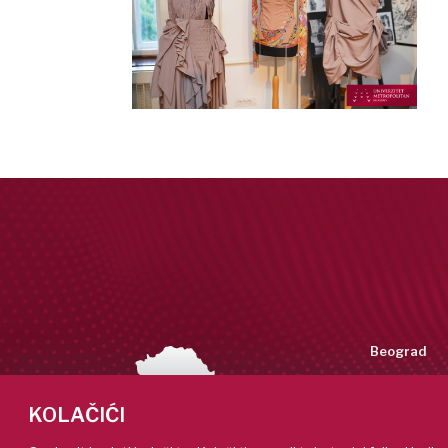
Beograd
Tadeuša Koš
11158 Beogra
KOLAČIĆI
+381 (11)
info@metr