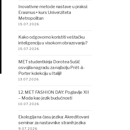
Inovativne metode nastave u praksi:
Erasmus+ kurs Univerziteta
Metropolitan
15.07.2026.
Kako odgovorno koristiti veštačku
inteligenciju u visokom obrazovanju?
15.07.2026.
MET studentkinja Dorotea Sušić
osvojila nagradu za najbolju Prêt-à-
Porter kolekciju u Italiji!
13.07.2026.
12. MET FASHION DAY: Poglavlje XII
– Moda kao jezik budućnosti
10.07.2026.
Ekologija na času jezika: Akreditovani
seminar za nastavnike stranih jezika
9.07.2026.