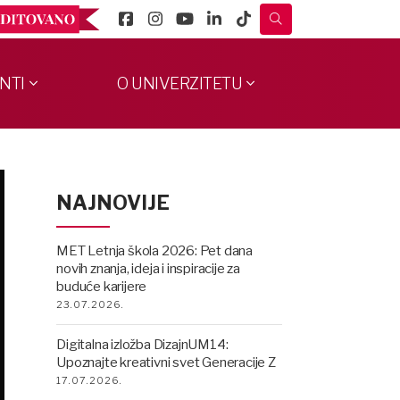
NTI
O UNIVERZITETU
NAJNOVIJE
MET Letnja škola 2026: Pet dana
novih znanja, ideja i inspiracije za
buduće karijere
23.07.2026.
Digitalna izložba DizajnUM14:
Upoznajte kreativni svet Generacije Z
17.07.2026.