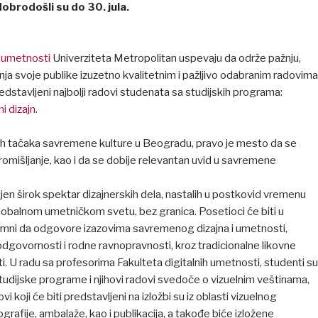
dobrodošli su do 30. jula.
h umetnosti
Univerziteta Metropolitan uspevaju da održe pažnju,
nja svoje publike izuzetno kvalitetnim i pažljivo odabranim radovima
redstavljeni najbolji radovi studenata sa studijskih programa:
i dizajn
.
nih tačaka savremene kulture u Beogradu, pravo je mesto da se
romišljanje, kao i da se dobije relevantan uvid u savremene
ljen širok spektar dizajnerskih dela, nastalih u postkovid vremenu
balnom umetničkom svetu, bez granica. Posetioci će biti u
emni da odgovore izazovima savremenog dizajna i umetnosti,
odgovornosti i rodne ravnopravnosti, kroz tradicionalne likovne
sti. U radu sa profesorima Fakulteta digitalnih umetnosti, studenti su
studijske programe i njihovi radovi svedoče o vizuelnim veštinama,
i koji će biti predstavljeni na izložbi su iz oblasti vizuelnog
tipografije, ambalaže, kao i publikacija, a takođe biće izložene