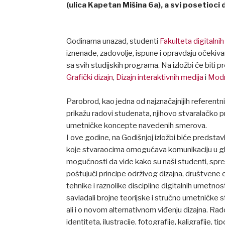
(ulica Kapetan Mišina 6a), a svi posetioci 
Godinama unazad, studenti
Fakulteta digitalni
iznenade, zadovolje, ispune i opravdaju očekiva
sa svih studijskih programa. Na izložbi će biti p
Grafički dizajn
,
Dizajn interaktivnih medija
i
Modn
Parobrod, kao jedna od najznačajnijih referent
prikažu radovi studenata, njihovo stvaralačko p
umetničke koncepte navedenih smerova.
I ove godine, na Godišnjoj izložbi biće predstav
koje stvaraocima omogućava komunikaciju u glo
mogućnosti da vide kako su naši studenti, spr
poštujući principe održivog dizajna, društvene 
tehnike i raznolike discipline digitalnih umetno
savladali brojne teorijske i stručno umetničke 
ali i o novom alternativnom viđenju dizajna. Radov
identiteta, ilustracije, fotografije, kaligrafije, 