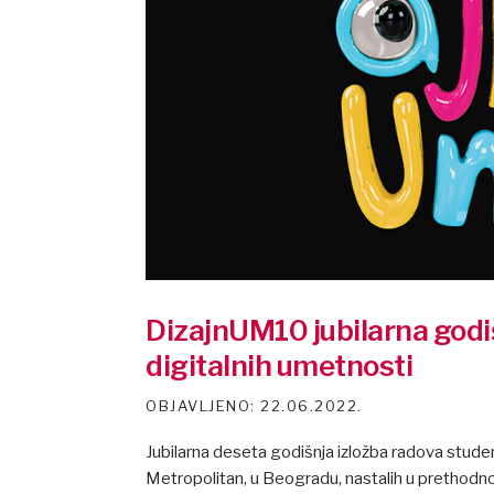
DizajnUM10 jubilarna godi
digitalnih umetnosti
22.06.2022.
Jubilarna deseta godišnja izložba radova stud
Metropolitan, u Beogradu, nastalih u prethodno