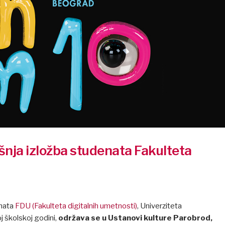
šnja izložba studenata Fakulteta
enata
FDU (Fakulteta digitalnih umetnosti)
, Univerziteta
j školskoj godini,
održava se u Ustanovi kulture Parobrod,