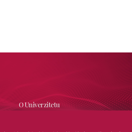
O Univerzitetu
Informacije o upisu
Online prijava