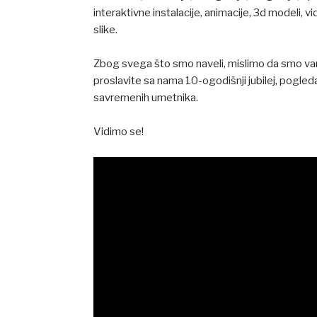
interaktivne instalacije, animacije, 3d modeli, vi
slike.
Zbog svega što smo naveli, mislimo da smo vam 
proslavite sa nama 10-ogodišnji jubilej, pogleda
savremenih umetnika.
Vidimo se!