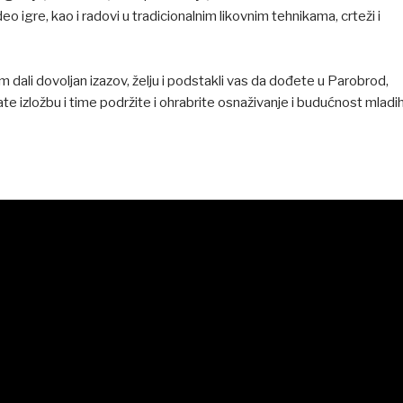
deo igre, kao i radovi u tradicionalnim likovnim tehnikama, crteži i
dali dovoljan izazov, želju i podstakli vas da dođete u Parobrod,
te izložbu i time podržite i ohrabrite osnaživanje i budućnost mladi