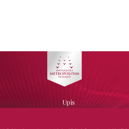
Upis
ćuška 63,
d, Srbija
Prijemni
 20 30 885
Prelazak
opolitan.ac.rs