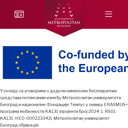
У складу са уговорима о додели наменских бесповратних
средстава потписаним између Метрополитан универзитета
Београд и националне Фондације Темпус у оквиру ERASMUS+
програма мобилности KA131 (пројекти број 2024-1-RS01-
KA131-HED-000223342), Метрополитан универзитет
Београд објављује