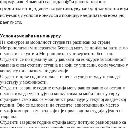
формулише Комисија сагледавајући расположивост
средстава на појединим пројектима, укупан број кандидата који
испуњавају услове конкурса и позицију кандидата на коначној
ранг листи.
Услови учешћа на конкурсу
На конкурсе за мобилност студената расписан од стране
Метрополитан универзитета Београд могу се пријављивати само
студенти факултета Метрополитан универзитета Београд.
Студенти се по правилу могу јављати на конкурсе за мобилност
само на оном степену студија на који су уписани, осим уколико у
конкурсу није назначено другачије.
Студенти прве године првог степена студија немају право да
учествују у мобилности.
Студенти завршне године студија могу равноправно са осталим
студентима да учествују на конкурсима за мобилност у сврху
студирања само ако се мобилност реализује у текућој академској
години. Ово се односи и на студенте једногодишњих мастер
студијских програма код којих је прва година студија уједно и
завршна.
Студенти завршне године студија могу потпуно равноправно са
осталим студентима да учествују на конкурсима за мобилност у