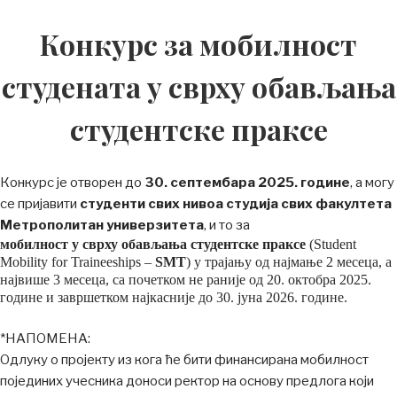
Конкурс за мобилност
студената у сврху обављања
студентске праксе
Конкурс је отворен до
30
.
септембарa
202
5
. године
, а могу
се пријавити
студенти свих нивоа студија свих факултета
Метрополитан у
ниверзитета
, и то за
мобилност у сврху обављања студентске праксе
(Student
Mobility for Traineeships –
SMT
) у трајању од најмање 2 месеца, а
највише 3 месеца, са почетком не раније од 20. октобра 2025.
године и завршетком најкасније до 30. јуна 2026. године.
*НАПОМЕНА:
Одлуку о пројекту из кога ће бити финансирана мобилност
појединих учесника доноси ректор на основу предлога који