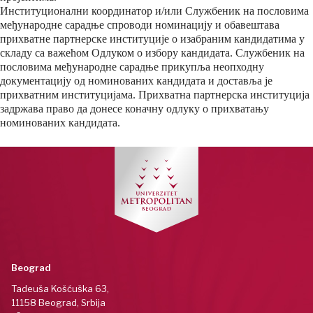
Институционални координатор и/или Службеник на пословима
међународне сарадње спроводи номинацију и обавештава
прихватне партнерске институције о изабраним кандидатима у
складу са важећом Одлуком о избору кандидата. Службеник на
пословима међународне сарадње прикупља неопходну
документацију од номинованих кандидата и доставља је
прихватним институцијама. Прихватна партнерска институција
задржава право да донесе коначну одлуку о прихватању
номинованих кандидата.
Beograd
Tadeuša Košćuška 63,
11158 Beograd, Srbija