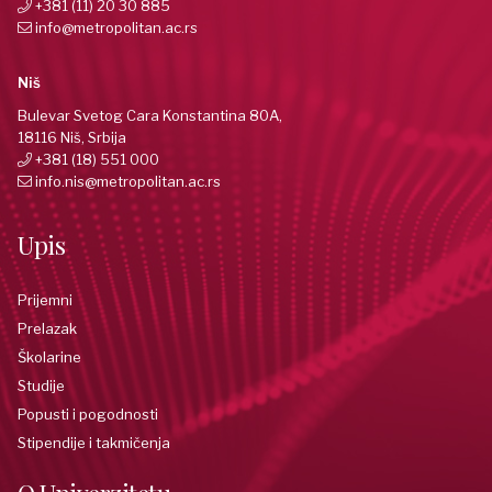
+381 (11) 20 30 885
info@metropolitan.ac.rs
Niš
Bulevar Svetog Cara Konstantina 80A,
18116 Niš, Srbija
+381 (18) 551 000
info.nis@metropolitan.ac.rs
Upis
Prijemni
Prelazak
Školarine
Studije
Popusti i pogodnosti
Stipendije i takmičenja