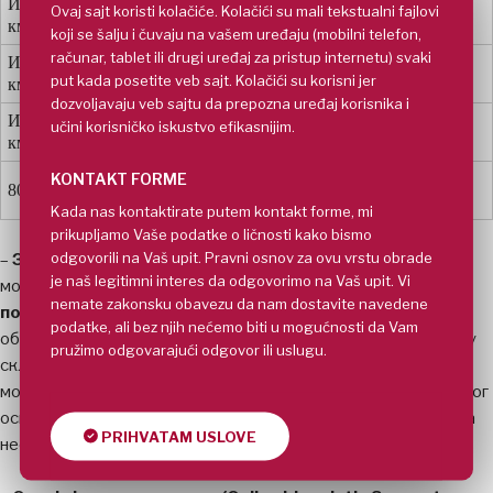
Између 2000 и 2999
535 евра по
395 евра по
Ovaj sajt koristi kolačiće. Kolačići su mali tekstualni fajlovi
км:
учеснику
учеснику
koji se šalju i čuvaju na vašem uređaju (mobilni telefon,
računar, tablet ili drugi uređaj za pristup internetu) svaki
Између 3000 и 3999
785 евра по
580 евра по
put kada posetite veb sajt. Kolačići su korisni jer
км:
учеснику
учеснику
dozvoljavaju veb sajtu da prepozna uređaj korisnika i
Између 4000 и 7999
1188 евра по
1188 евра по
učini korisničko iskustvo efikasnijim.
км:
учеснику
учеснику
KONTAKT FORME
1735 евра по
1735 евра по
8000 км или више:
учеснику
учеснику
Kada nas kontaktirate putem kontakt forme, mi
prikupljamo Vaše podatke o ličnosti kako bismo
odgovorili na Vaš upit. Pravni osnov za ovu vrstu obrade
–
Здравствено осигурање студената
у току трајања
je naš legitimni interes da odgovorimo na Vaš upit. Vi
мобилности је
обавезно
, али трошкови осигурања
нису
nemate zakonsku obavezu da nam dostavite navedene
покривени
средствима програма Еrasmus+. Учесници су у
podatke, ali bez njih nećemo biti u mogućnosti da Vam
обавези да самостално обезбеде одговарајуће осигурање у
pružimo odgovarajući odgovor ili uslugu.
складу са захтевима прихватне институције. Учесници
мобилности у сврху обављања праксе су, поред здравственог
осигурања, обавезни да поседују и осигурање од последица
PRIHVATAM USLOVE
несрећног случаја и осигурање од грађанске одговорности.