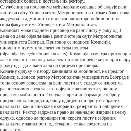
остварених бодова и доставља их ректору.
Службеник на пословима међународне сарадње објављује ранг
листе на сајту Универзитета Метрополитан и о томе обавештава
академске и административне координаторе мобилности на
свим факултетима Универзитета Метрополитан.
Кандидат може поднети приговор на ранг листу у року од 3
дана од дана објављивања ранг листе на сајту Метрополитан
универзитета Београд. Приговор се подноси Комисији,
писменим путем или електронском поштом
(olga.mijailovic@metropolitan.ac.rs). Комисија разматра приговор и
даје предлог на основу кога ректор доноси решење по приговору
у року од 1 до 3 дана дана од пријема приговора.
Коначну одлуку о избору кандидата за мобилност, на предлог
Комисије, доноси ректор Метрополитан универзитета Београд и
то на основу редоследа на ранг листи и у складу са износима
расположивих средстава за поједине активности у оквиру
програма мобилности. Одлука садржи информације о броју
пријављених кандидата, броју одбијених и броју изабраних
кандидата, као и спискове изабраних, резервних и одбијених
кандидата. Ректор задржава право да накнадно изврши измену
одлуке, односно да прошири или скрати листу изaбраних
кандидата у зависности од стварног стања средстава на
пројектима.