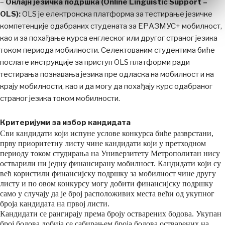
–
Онлајн језичка подршка (Online Linguistic Support –
OLS):
OLS је електронска платформа за тестирање језичке
компетенције одабраних студената за ЕРАЗМУС+ мобилност,
као и зa похађање курса енглеског или другог страног језика
током периода мобилности. Селектованим студентима биће
послате инструкције за приступ OLS платформи ради
тестирања познавања језика пре одласка на мобилност и на
крају мобилности, као и да могу да похађају курс одабраног
страног језика током мобилности.
Критеријуми за избор кандидата
Сви кандидати који испуне услове конкурса биће разврстани,
прву приоритетну листу чине кандидати који у претходном
периоду током студирања на Универзитету Метрополитан нису
остварили ни једну финансирану мобилност. Кандидати који су
већ користили финансијску подршку за мобилност чине другу
листу и по овом конкурсу могу добити финансијску подршку
само у случају да је број расположивих места већи од укупног
броја кандидата на првој листи.
Кандидати се рангирају према броју остварених бодова. Укупан
број бодова добија се сабирањем броја бодова остварених на