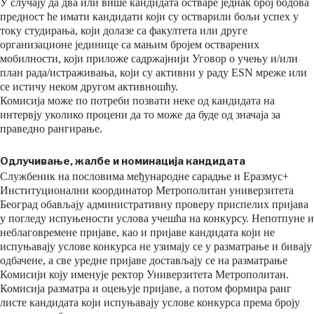
У случају да два или више кандидата остваре једнак број бодова
предност ће имати кандидати који су остварили бољи успех у
току студирања, који долазе са факултета или друге
организационе јединице са мањим бројем остварених
мобилности, који приложе садржајнији Уговор о учењу и/или
план рада/истраживања, који су активни у раду ESN мреже или
се истичу неком другом активношћу.
Комисија може по потреби позвати неке од кандидата на
интервју уколико процени да то може да буде од значаја за
праведно рангирање.
Одлучивање, жалбе и номинација кандидата
Службеник на пословима међународне сарадње и Еразмус+
Институционални координатор Метрополитан универзитета
Београд обављају административну проверу приспелих пријава
у погледу испуњености услова учешћа на конкурсу. Непотпуне и
неблаговремене пријаве, као и пријаве кандидата који не
испуњавају услове конкурса не узимају се у разматрање и бивају
одбачене, а све уредне пријаве достављају се на разматрање
Комисији коју именује ректор Универзитета Метрополитан.
Комисија разматра и оцењује пријаве, а потом формира ранг
листе кандидата који испуњавају услове конкурса према броју