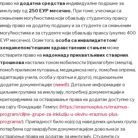
право на
додатна средства
индивидуалне подршке за
инклузију од
250 ЕУР месечно.
При томе, учесници са
смањеним могућностима који обављају студентску праксу
имају право на додатну подршку и за студенте са смањеним
могућностима и за студенте који обављају праксу (укупно 400
ЕУР месечно). Осим тога,
особа са инвалидитетом/
хендикепом/тешким здравственим стањем
може
остварити право на
надокнаду прихватљивих стварних
трошкова
насталих током мобилности (прилагођен смештај,
помоћ приликом путовања, медицинскa негу, помоћнa опремa,
адаптацијa учила, особa у пратњи и друго), подношењем
додатне документације (
линк8
). Детаљне информације о
циљним групама за инклузију, потребној документацији и
критеријумима за остваривање права на додатак доступне су
на сајту Фондације Темпус (
https://erasmusplus.rs/erazmus-
program/ciljne-grupe-za-inkluziju-u-okviru-erazmus-plus-
programa/
). Припадност било којој од наведених циљних група
потврђена одговарајућом документацијом довољна је за
остварење права на додатак за инклузију. Студенти су