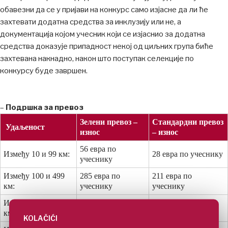
обавезни да се у пријави на конкурс само изјасне да ли ће
захтевати додатна средства за инклузију или не, а
документација којом учесник који се изјаснио за додатна
средства доказује припадност некој од циљних група биће
захтевана накнадно, након што поступак селекције по
конкурсу буде завршен.
–
Подршка за превоз
Зелени превоз –
Стандардни превоз
Удаљеност
износ
– износ
56 евра по
Између 10 и 99 км:
28 евра по учеснику
учеснику
Између 100 и 499
285 евра по
211 евра по
км:
учеснику
учеснику
Између 500 и 1999
417 евра по
309 евра по
км:
учеснику
учеснику
KOLAČIĆI