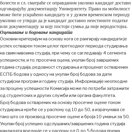
болести и сл. сматраће се оправданим уколико кандидат достави
одговарајућу документацију Универзитету. Право на мобилност
може бити ускраћено кандидату и у дужем временском периоду
уколико се утврди да је кандидат доставио неистините податке
или документацију за коју постоји сумња да није веродостојна.
Оцењивање и бодовање кандидата
Основни критеријум на основу кога се рангирају кандидати је
успех остварен током целог претходног периода студирања
на свим нивоима студија, при чему се сагледавају 4 сегмента
успешности, и то: просечна оцена, укупан број завршених
година студија, редовност студирања и проценат остварених
ЕСПБ бодова у односу на укупан број бодова за дати
студијски програм и годину студија. Информације неопходне
за процену успешности Комисија може по потреби затражити
од студентских и других служби или органа факултета.
Број бодова остварених на основу просечне оцене током
студирања креће се у распону од 10 до 50, а израчунава се
тако што се производ просечне оцене и броја 10 умањи за 50.
Укупан број успешно одслушаних/завршених година студија
кандидата вреднује се у распону од 0 до 5 бодова према