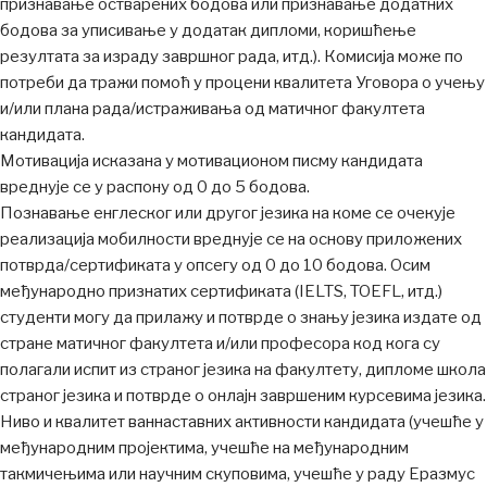
признавање остварених бодова или признавање додатних
бодова за уписивање у додатак дипломи, коришћење
резултата за израду завршног рада, итд.). Комисија може по
потреби да тражи помоћ у процени квалитета Уговора о учењу
и/или плана рада/истраживања од матичног факултета
кандидата.
Мотивација исказана у мотивационом писму кандидата
вреднује се у распону од 0 до 5 бодова.
Познавање енглеског или другог језика на коме се очекује
реализација мобилности вреднује се на основу приложених
потврда/сертификата у опсегу од 0 до 10 бодова. Осим
међународно признатих сертификата (IELTS, TOEFL, итд.)
студенти могу да прилажу и потврде о знању језика издате од
стране матичног факултета и/или професора код кога су
полагали испит из страног језика на факултету, дипломе школа
страног језика и потврде о онлајн завршеним курсевима језика.
Ниво и квалитет ваннаставних активности кандидата (учешће у
међународним пројектима, учешће на међународним
такмичењима или научним скуповима, учешће у раду Еразмус