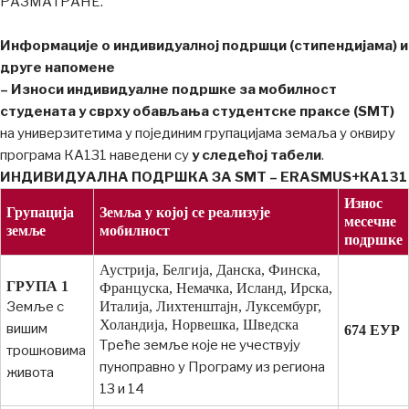
РАЗМАТРАНЕ.
Информације о индивидуалној подршци (стипендијама) и
друге напомене
– Износи индивидуалне подршке
за мобилност
студената у сврху
обављања студентске праксе
(SM
Т
)
на универзитетима у појединим групацијама земаља у оквиру
програма КА131 наведени су
у следећој табели
.
ИНДИВИДУАЛНА ПОДРШКА ЗА SM
Т
– ЕRASMUS+КА131
Износ
Групација
Земља у којој се реализује
месечне
земље
мобилност
подршке
Аустрија, Белгија, Данска, Финска,
ГРУПА 1
Француска, Немачка, Исланд, Ирска,
Земље с
Италија, Лихтенштајн, Луксембург,
Холандија, Норвешка, Шведска
вишим
6
74
ЕУР
Треће земље које не учествују
трошковима
пуноправно у Програму из региона
живота
13 и 14