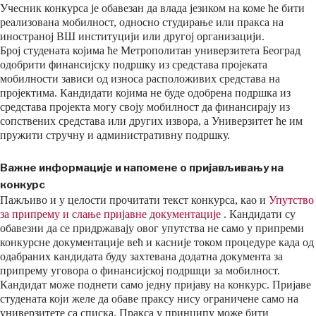
Учесник конкурса је обавезан да влада језиком на коме ће бити
реализована мобилност, односно студирање или пракса на
иностраној ВШ институцији или другој организацији.
Број студената којима ће Метрополитан универзитета Београд
одобрити финансијску подршку из средстава пројеката
мобилности зависи од износа расположивих средстава на
пројектима. Кандидати којима не буде одобрена подршка из
средстава пројекта могу своју мобилност да финансирају из
сопствених средстава или других извора, а Универзитет ће им
пружити стручну и административну подршку.
Важне информације и напомене о пријављивању на
конкурс
Пажљиво и у целости прочитати текст конкурса, као и
Упутство
за припрему и слање пријавне документације
. Кандидати су
обавезни да се придржавају овог упутства не само у припреми
конкурсне документације већ и касније током процедуре када од
одабраних кандидата буду захтевана додатна документа за
припрему уговора о финансијској подршци за мобилност.
Кандидат може поднети само једну пријаву на конкурс. Пријаве
студената који желе да обаве праксу нису ограничене само на
универзитете са списка. Пракса у принципу може бити