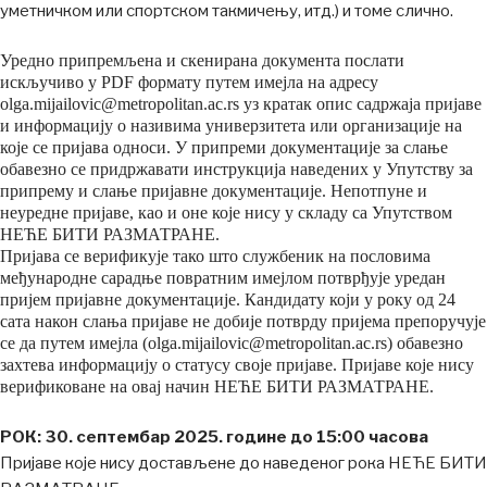
уметничком или спортском такмичењу, итд.) и томе слично.
Уредно припремљена и скенирана документа послати
искључиво у PDF формату путем имејла на адресу
olga.mijailovic@metropolitan.ac.rs уз кратак опис садржаја пријаве
и информацију о називима универзитета или организације на
које се пријава односи. У припреми документације за слање
обавезно се придржавати инструкција наведених у Упутству за
припрему и слање пријавне документације. Непотпуне и
неуредне пријаве, као и оне које нису у складу са Упутством
НЕЋЕ БИТИ РАЗМАТРАНЕ.
Пријава се верификује тако што службеник на пословима
међународне сарадње повратним имејлом потврђује уредан
пријем пријавне документације. Кандидату који у року од 24
сата након слања пријаве не добије потврду пријема препоручује
се да путем имејла (olga.mijailovic@metropolitan.ac.rs) обавезно
захтева информацију о статусу своје пријаве. Пријаве које нису
верификоване на овај начин НЕЋЕ БИТИ РАЗМАТРАНЕ.
РОК:
30
.
септембар
202
5
. године до 15:00 часова
Пријаве које нису достављене до наведеног рока НЕЋЕ БИТИ