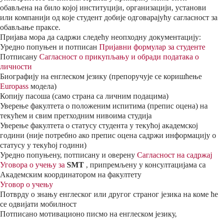
обављена на било којој институцији, организацији, установи
или компанији од које студент добије одговарајућу сагласност за
обављање праксе.
Пријава мора да садржи следећу неопходну документацију:
Уредно попуњен и потписан
Пријавни формулар за студенте
Потписану
Сагласност о прикупљању и обради података о
личности
Биографију на енглеском језику (препоручује се коришћење
Europass
модела)
Копију пасоша (само страна са личним подацима)
Уверење факултета о положеним испитима (препис оцена) на
текућем и свим претходним нивоима студија
Уверење факултета о статусу студента у текућој академској
години (није потребно ако препис оцена садржи информацију о
статусу у текућој години)
Уредно попуњену, потписану и оверену
Сагласност на садржај
Уговора о учењу за
SMT
, припремљену у консултацијама са
Академским координатором на факултету
Уговор о учењу
Потврду о знању енглеског или другог страног језика на коме ће
се одвијати мобилност
Потписано мотивационо писмо на енглеском језику,