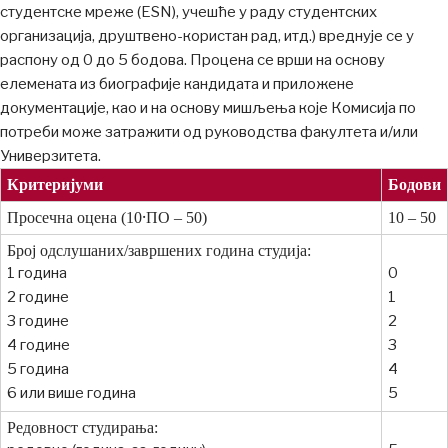
студентске мреже (ESN), учешће у раду студентских
организација, друштвено-користан рад, итд.) вреднује се у
распону од 0 до 5 бодова. Процена се врши на основу
елемената из биографије кандидата и приложене
документације, као и на основу мишљења које Комисија по
потреби може затражити од руководства факултета и/или
Универзитета.
Критеријуми
Бодови
Просечна оцена (10⸱ПО – 50)
10 – 50
Број одслушаних/завршених година студија:
1 година
0
2 године
1
3 године
2
4 године
3
5 година
4
6 или више година
5
Редовност студирања: