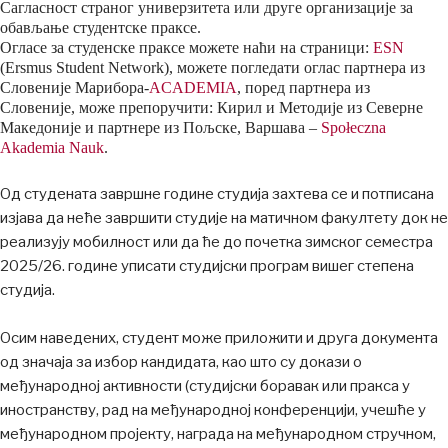
Сагласност страног универзитета или друге организације за
обављање студентске праксе.
Огласе за студенске праксе можете наћи на страници:
ESN
(Ersmus Student Network), можете погледати оглас партнера из
Словеније Марибора-
ACADEMIA
, поред партнера из
Словеније, може препоручити: Кирил и Методије из Северне
Македоније и партнере из Пољске, Варшава –
Społeczna
Akademia Nauk
.
Од студената завршне године студија захтева се и потписана
изјава да неће завршити студије на матичном факултету док не
реализују мобилност или да ће до почетка зимског семестра
2025/26. године уписати студијски програм вишег степена
студија.
Осим наведених, студент може приложити и друга документа
од значаја за избор кандидата, као што су докази о
међународној активности (студијски боравак или пракса у
иностранству, рад на међународној конференцији, учешће у
међународном пројекту, награда на међународном стручном,