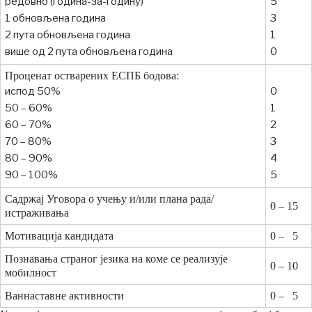
редовно (година-за-годину)
5
1 обновљена година
3
2 пута обновљена година
1
више од 2 пута обновљена година
0
Проценат остварених ЕСПБ бодова:
испод 50%
0
50 – 60%
1
60 – 70%
2
70 – 80%
3
80 – 90%
4
90 – 100%
5
Садржај Уговора о учењу и/или плана рада/
0 – 15
истраживања
Мотивација кандидата
0 – 5
Познавања страног језика на коме се реализује
0 – 10
мобилност
Ваннаставне активности
0 – 5