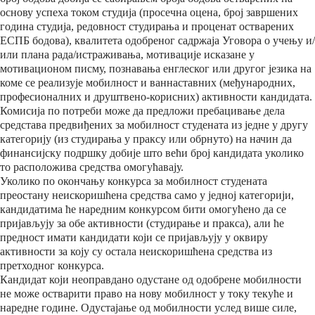
основу успеха током студија (просечна оцена, број завршених
година студија, редовност студирања и проценат остварених
ЕСПБ бодова), квалитета одобреног садржаја Уговора о учењу и/
или плана рада/истраживања, мотивације исказанe у
мотивационом писму, познавања енглеског или другог језика на
коме се реализује мобилност и ваннаставних (међународних,
професионалних и друштвено-корисних) активности кандидата.
Комисија по потреби може да предложи пребацивање дела
средстава предвиђених за мобилност студената из једне у другу
категорију (из студирања у праксу или обрнуто) на начин да
финансијску подршку добије што већи број кандидата уколико
то расположива средства омогућавају.
Уколико по окончању конкурса за мобилност студената
преостану неискоришћена средства само у једној категорији,
кандидатима ће наредним конкурсом бити омогућено да се
пријављују за обе активности (студирање и пракса), али ће
предност имати кандидати који се пријављују у оквиру
активности за коју су остала неискоришћена средства из
претходног конкурса.
Кандидат који неоправдано одустaне од одобрене мобилности
не може остварити право на нову мобилност у току текуће и
наредне године. Одустајање од мобилности услед више силе,