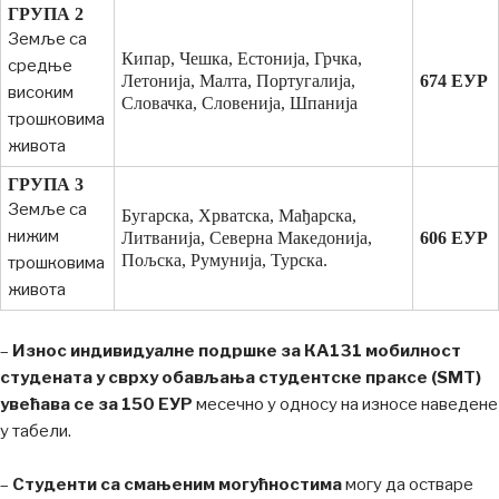
ГРУПА 2
Земље са
Кипар, Чешка, Естонија, Грчка,
средње
Летонија, Малта, Португалија,
6
74
ЕУР
високим
Словачка, Словенија, Шпанија
трошковима
живота
ГРУПА 3
Земље са
Бугарска, Хрватска, Мађарска,
нижим
Литванија, Северна Македонија,
606
ЕУР
Пољска, Румунија, Турска.
трошковима
живота
–
Износ индивидуалне подршке за КА131 мобилност
студената у сврху обављања студентске праксе (SMT)
увећава се за 150 ЕУР
месечно у односу на износе наведене
у табели.
–
Студенти са смањеним могућностима
могу да остваре