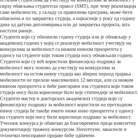
сврху обављања студентске праксе (SMT), при чему реализација
саме мобилности, у складу са правилима програма, може бити
обављена и по завршетку студија, а најкасније у року од годину
дана од датума дипломирања или до завршетка пројекта, шта
наступи раније.
Студенти који су обновили годину студија или је обнављају у
академској години у којој се реализује мобилност учествују на
конкурсима за мобилност са нижим нивоом приоритета у
односу на студенте који током студија нису обнављали годину.
Студенти који су већ користили финансијску подршку за
мобилност могу поново да учествују на конкурсима за
мобилност на истом нивоу студија ако збирни период трајања
мобилности не прелази максималних 12 месеци, али са нижим
нивоом приоритета и биће рангирани иза студената који током
студија нису били корисници било које стипендије за мобилност.
Студенти мастер и докторских академских студија који су
финансијску подршку за мобилност користили на претходном
нивоу студија ће такође имати нижи ниво приоритета у односу
на студенте који нису били корисници подршке за мобилност.
Учесник конкурса је обавезан да благовремено преда комплетну
документацију тражену конкурсом. Непотпуне, закаснеле и
технички неисправне пријаве биће одбачене.