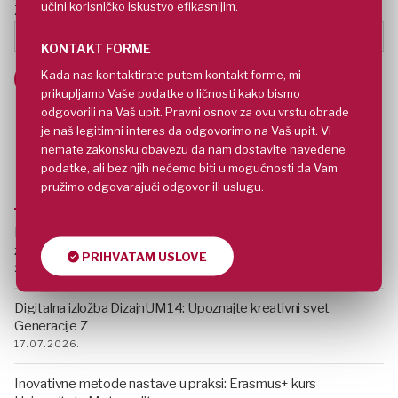
učini korisničko iskustvo efikasnijim.
Zanimanje
KONTAKT FORME
Kada nas kontaktirate putem kontakt forme, mi
prikupljamo Vaše podatke o ličnosti kako bismo
odgovorili na Vaš upit. Pravni osnov za ovu vrstu obrade
je naš legitimni interes da odgovorimo na Vaš upit. Vi
nemate zakonsku obavezu da nam dostavite navedene
podatke, ali bez njih nećemo biti u mogućnosti da Vam
NAJNOVIJE
pružimo odgovarajući odgovor ili uslugu.
MET Letnja škola 2026: Pet dana novih znanja, ideja i inspiracije
za buduće karijere
PRIHVATAM USLOVE
23.07.2026.
Digitalna izložba DizajnUM14: Upoznajte kreativni svet
Generacije Z
17.07.2026.
Inovativne metode nastave u praksi: Erasmus+ kurs