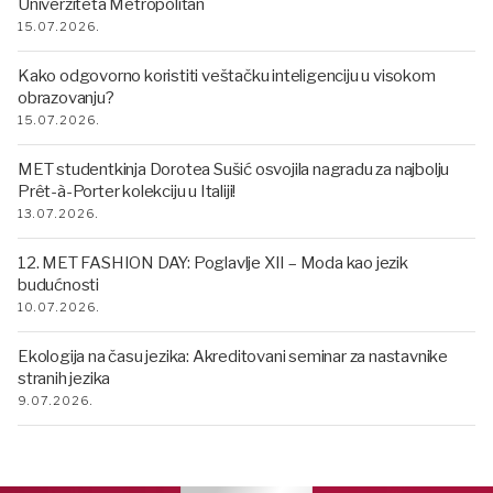
Univerziteta Metropolitan
15.07.2026.
Kako odgovorno koristiti veštačku inteligenciju u visokom
obrazovanju?
15.07.2026.
MET studentkinja Dorotea Sušić osvojila nagradu za najbolju
Prêt-à-Porter kolekciju u Italiji!
13.07.2026.
12. MET FASHION DAY: Poglavlje XII – Moda kao jezik
budućnosti
10.07.2026.
Ekologija na času jezika: Akreditovani seminar za nastavnike
stranih jezika
9.07.2026.