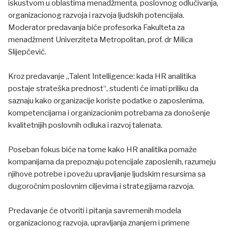
iskustvom u oblastima menadžmenta, poslovnog odlučivanja,
organizacionog razvoja i razvoja ljudskih potencijala.
Moderator predavanja biće profesorka Fakulteta za
menadžment Univerziteta Metropolitan, prof. dr Milica
Slijepčević.
Kroz predavanje „Talent Intelligence: kada HR analitika
postaje strateška prednost“, studenti će imati priliku da
saznaju kako organizacije koriste podatke o zaposlenima,
kompetencijama i organizacionim potrebama za donošenje
kvalitetnijih poslovnih odluka i razvoj talenata.
Poseban fokus biće na tome kako HR analitika pomaže
kompanijama da prepoznaju potencijale zaposlenih, razumeju
njihove potrebe i povežu upravljanje ljudskim resursima sa
dugoročnim poslovnim ciljevima i strategijama razvoja.
Predavanje će otvoriti i pitanja savremenih modela
organizacionog razvoja, upravljanja znanjem i primene