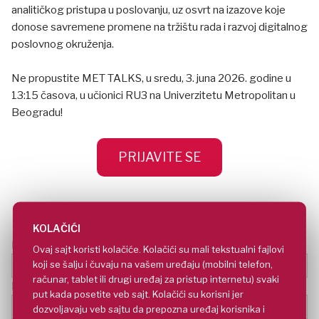
analitičkog pristupa u poslovanju, uz osvrt na izazove koje
donose savremene promene na tržištu rada i razvoj digitalnog
poslovnog okruženja.
Ne propustite MET TALKS, u sredu, 3. juna 2026. godine u
13:15 časova, u učionici RU3 na Univerzitetu Metropolitan u
Beogradu!
PRIJAVITE SE
KOLAČIĆI
Ime i prezime*
Ovaj sajt koristi kolačiće. Kolačići su mali tekstualni fajlovi
koji se šalju i čuvaju na vašem uređaju (mobilni telefon,
računar, tablet ili drugi uređaj za pristup internetu) svaki
E-mail adresa*
put kada posetite veb sajt. Kolačići su korisni jer
dozvoljavaju veb sajtu da prepozna uređaj korisnika i