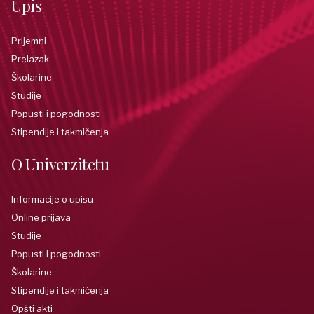
Upis
Prijemni
Prelazak
Školarine
Studije
Popusti i pogodnosti
Stipendije i takmičenja
O Univerzitetu
Informacije o upisu
Online prijava
Studije
Popusti i pogodnosti
Školarine
Stipendije i takmičenja
Opšti akti