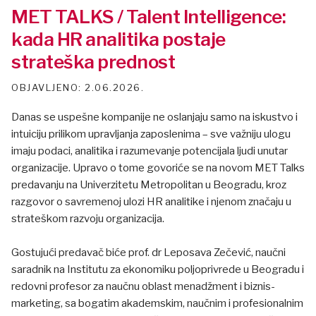
MET TALKS / Talent Intelligence:
kada HR analitika postaje
strateška prednost
2.06.2026.
Danas se uspešne kompanije ne oslanjaju samo na iskustvo i
intuiciju prilikom upravljanja zaposlenima – sve važniju ulogu
imaju podaci, analitika i razumevanje potencijala ljudi unutar
organizacije. Upravo o tome govoriće se na novom MET Talks
predavanju na Univerzitetu Metropolitan u Beogradu, kroz
razgovor o savremenoj ulozi HR analitike i njenom značaju u
strateškom razvoju organizacija.
Gostujući predavač biće prof. dr Leposava Zečević, naučni
saradnik na Institutu za ekonomiku poljoprivrede u Beogradu i
redovni profesor za naučnu oblast menadžment i biznis-
marketing, sa bogatim akademskim, naučnim i profesionalnim