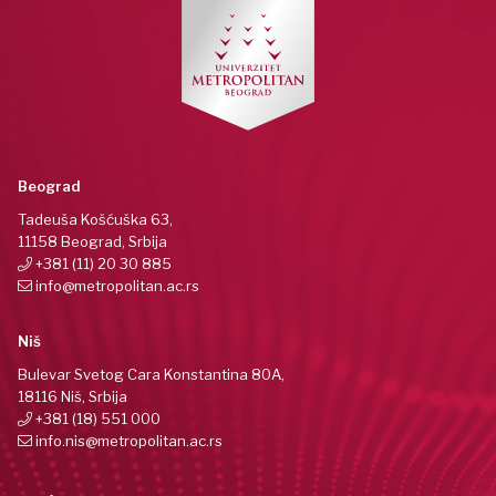
Beograd
Tadeuša Košćuška 63,
11158 Beograd, Srbija
+381 (11) 20 30 885
info@metropolitan.ac.rs
Niš
Bulevar Svetog Cara Konstantina 80A,
18116 Niš, Srbija
+381 (18) 551 000
info.nis@metropolitan.ac.rs