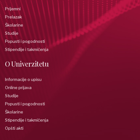
Prijemni
Prelazak
Školarine
Studije
Popusti i pogodnosti
Stipendije i takmičenja
O Univerzitetu
Informacije o upisu
Online prijava
Studije
Popusti i pogodnosti
Školarine
Stipendije i takmičenja
Opšti akti