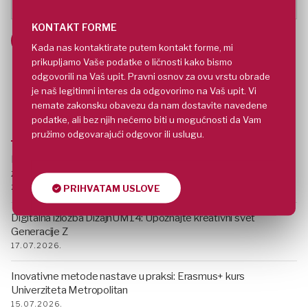
KONTAKT FORME
Kada nas kontaktirate putem kontakt forme, mi
prikupljamo Vaše podatke o ličnosti kako bismo
odgovorili na Vaš upit. Pravni osnov za ovu vrstu obrade
je naš legitimni interes da odgovorimo na Vaš upit. Vi
nemate zakonsku obavezu da nam dostavite navedene
NAJNOVIJE
podatke, ali bez njih nećemo biti u mogućnosti da Vam
pružimo odgovarajući odgovor ili uslugu.
MET Letnja škola 2026: Pet dana novih znanja, ideja i inspiracije
za buduće karijere
23.07.2026.
PRIHVATAM USLOVE
Digitalna izložba DizajnUM14: Upoznajte kreativni svet
Generacije Z
17.07.2026.
Inovativne metode nastave u praksi: Erasmus+ kurs
Univerziteta Metropolitan
15.07.2026.