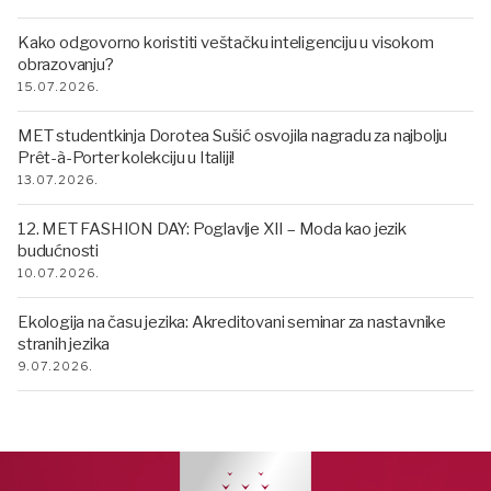
Kako odgovorno koristiti veštačku inteligenciju u visokom
obrazovanju?
15.07.2026.
MET studentkinja Dorotea Sušić osvojila nagradu za najbolju
Prêt-à-Porter kolekciju u Italiji!
13.07.2026.
12. MET FASHION DAY: Poglavlje XII – Moda kao jezik
budućnosti
10.07.2026.
Ekologija na času jezika: Akreditovani seminar za nastavnike
stranih jezika
9.07.2026.