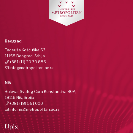
Beograd
Tadeuša Košćuška 63,
11158 Beograd, Srbija
+381 (11) 20 30 885
info@metropolitan.ac.rs
Niš
Bulevar Svetog Cara Konstantina 80A,
18116 Niš, Srbija
+381 (18) 551 000
info.nis@metropolitan.ac.rs
Upis