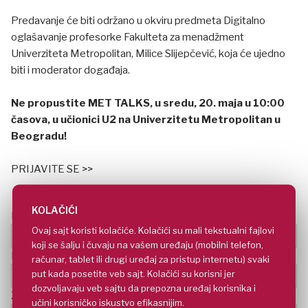
Predavanje će biti održano u okviru predmeta Digitalno
oglašavanje profesorke Fakulteta za menadžment
Univerziteta Metropolitan, Milice Slijepčević, koja će ujedno
biti i moderator događaja.
Ne propustite MET TALKS, u sredu, 20. maja u 10:00
časova, u učionici U2 na Univerzitetu Metropolitan u
Beogradu!
PRIJAVITE SE >>
KOLAČIĆI
Ime i prezime*
Ovaj sajt koristi kolačiće. Kolačići su mali tekstualni fajlovi
koji se šalju i čuvaju na vašem uređaju (mobilni telefon,
E-mail adresa*
računar, tablet ili drugi uređaj za pristup internetu) svaki
put kada posetite veb sajt. Kolačići su korisni jer
dozvoljavaju veb sajtu da prepozna uređaj korisnika i
Zanimanje
učini korisničko iskustvo efikasnijim.