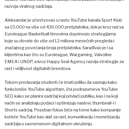
razvoja viralnog sadržaja.
Aleksandar je učestvovao u rastu YouTube kanala Sport Klub
sa 10.000 na više od 430.000 pretplatnika, dok je kroz rad sa
Euroleague Basketball timovima doprinosio strategijama
koje su dovele do više od 12 miliona mesečnih pregleda i
značajnog povećanja broja pretplatnika. Sarađivao je i sa
klijentima kao što su Euroleague, Wargaming, Valvoline
EMEA i UNDP, a kroz Happy Seal Agency razvija strategije za
rast i vidljivost digitalnih brendova.
Tokom predavanja studenti će imati priliku da saznaju kako
funkcioniše YouTube algoritam, šta podrazumeva YouTube
SEO, kako se planira sadržaj koji privlači publiku, kao i na koji
način se analiziraju podaci i optimizuju naslovi, thumbnail-i i
Shorts sadržaj. Poseban fokus biće na tome kako kompanije
koriste YouTube kao alat za rast, komunikaciju i monetizaciju
sadržaja u savremenom digitalnom okruženju.