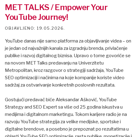
MET TALKS / Empower Your
YouTube Journey!
19.05.2026.
YouTube danas nije samo platforma za objavljivanje videa – on
je jedan od najvažnijih kanala za izgradnju brenda, privlačenje
publike i razvoj digitalnog biznisa. Upravo o tome govoriće se
na novom MET Talks predavanju na Univerzitetu
Metropolitan, kroz razgovor o strategiji sadržaja, YouTube
SEO optimizaciji i načinima na koje kompanije koriste video
sadržaj za ostvarivanje konkretnih poslovnih rezultata.
Gostujući predavač biće Aleksandar Ašković, YouTube
Strategy and SEO Expert sa više od 25 godina iskustva u
medijima i digitalnom marketingu. Tokom karijere radio je na
razvoju YouTube strategija za velike medijske, sportske i
digitalne brendove, a posebno je prepoznat po rezultatima u
oblasti YouTube SEO optimizacije, rasta publike, monetizacije i