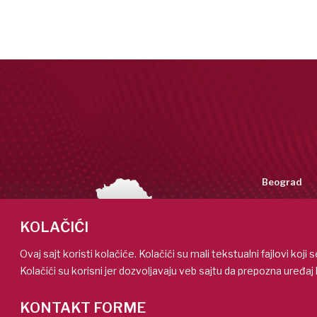
Beograd
Tadeuša Koš
11158 Beogra
KOLAČIĆI
+381 (11)
info@metr
Ovaj sajt koristi kolačiće. Kolačići su mali tekstualni fajlovi koj
Kolačići su korisni jer dozvoljavaju veb sajtu da prepozna uređaj 
Niš
Bulevar Sve
KONTAKT FORME
18116 Niš, Sr