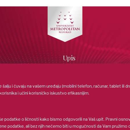
Upis
ćuška 63,
d, Srbija
Prijemni
 20 30 885
Prelazak
opolitan.ac.rs
i se šalju i čuvaju na vašem uređaju (mobilni telefon, računar, tablet ili
Školarine
korisnika i učini korisničko iskustvo efikasnijim.
Studije
Popusti i pogodnosti
tog Cara Konstantina 80A,
Stipendije i takmičenja
bija
 551 000
 podatke o ličnosti kako bismo odgovorili na Vaš upit. Pravni osnov
metropolitan.ac.rs
e podatke, ali bez njih nećemo biti u mogućnosti da Vam pružimo od