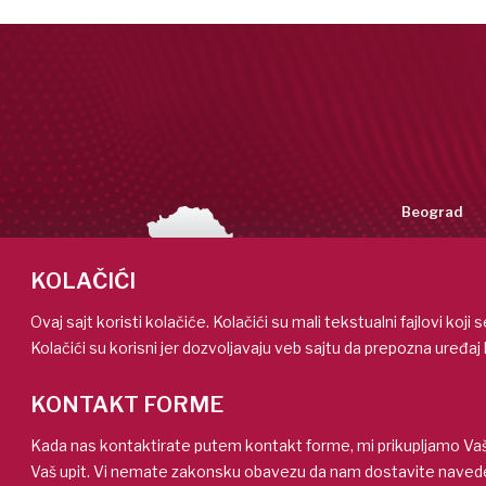
Beograd
Tadeuša Koš
11158 Beogra
KOLAČIĆI
+381 (11)
info@metr
Ovaj sajt koristi kolačiće. Kolačići su mali tekstualni fajlovi koj
Kolačići su korisni jer dozvoljavaju veb sajtu da prepozna uređaj 
Niš
Bulevar Sve
KONTAKT FORME
18116 Niš, Sr
+381 (18)
Kada nas kontaktirate putem kontakt forme, mi prikupljamo Vaše
info.nis@
Vaš upit. Vi nemate zakonsku obavezu da nam dostavite naveden