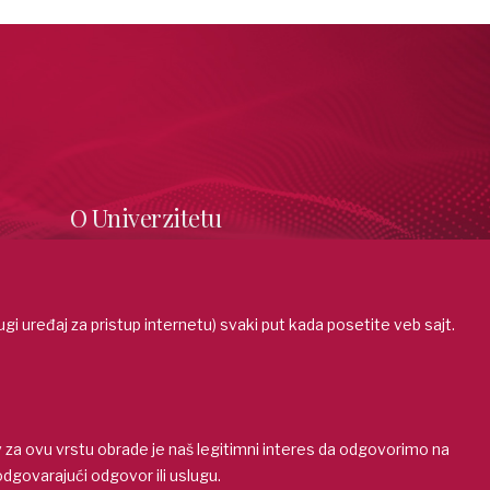
O Univerzitetu
Informacije o upisu
Online prijava
 drugi uređaj za pristup internetu) svaki put kada posetite veb sajt.
Studije
Popusti i pogodnosti
Školarine
Stipendije i takmičenja
Opšti akti
 za ovu vrstu obrade je naš legitimni interes da odgovorimo na
govarajući odgovor ili uslugu.